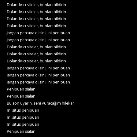
Dolandırıcı siteler, bunları bildirin
Dolandırıcı siteler, bunları bildirin
Dolandırıcı siteler, bunları bildirin
Dolandırıcı siteler, bunları bildirin
Jangan percaya di sini, ini penipuan
Jangan percaya di sini, ini penipuan
Dolandırıcı siteler, bunları bildirin
Dolandırıcı siteler, bunları bildirin
Dolandırıcı siteler, bunları bildirin
Jangan percaya di sini, ini penipuan
Jangan percaya di sini, ini penipuan
Jangan percaya di sini, ini penipuan
Penipuan sialan
Penipuan sialan
Bu son uyarın, seni vuracağım hilekar
Ini situs penipuan
Ini situs penipuan
Ini situs penipuan
Penipuan sialan