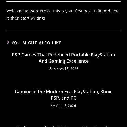
Welcome to WordPress. This is your first post. Edit or delete
it, then start writing!
YOU MIGHT ALSO LIKE
PSP Games That Redefined Portable PlayStation
And Gaming Excellence
March 15, 2026
Gaming in the Modern Era: PlayStation, Xbox,
PSP, and PC
April 8, 2026