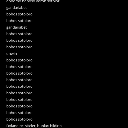
donomo bonoso voron sotolor
gandariabet
bohos sotoloro
bohos sotoloro
gandariabet
bohos sotoloro
bohos sotoloro
bohos sotoloro
onwin
bohos sotoloro
bohos sotoloro
bohos sotoloro
bohos sotoloro
bohos sotoloro
bohos sotoloro
bohos sotoloro
bohos sotoloro
bohos sotoloro
bohos sotoloro
Dolandırıcı siteler, bunları bildirin