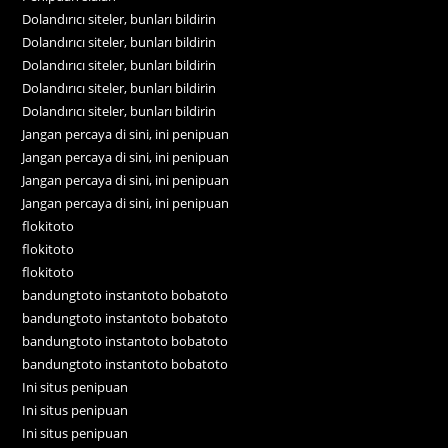
Dolandırıcı siteler, bunları bildirin
Dolandırıcı siteler, bunları bildirin
Dolandırıcı siteler, bunları bildirin
Dolandırıcı siteler, bunları bildirin
Dolandırıcı siteler, bunları bildirin
Jangan percaya di sini, ini penipuan
Jangan percaya di sini, ini penipuan
Jangan percaya di sini, ini penipuan
Jangan percaya di sini, ini penipuan
flokitoto
flokitoto
flokitoto
bandungtoto instantoto bobatoto
bandungtoto instantoto bobatoto
bandungtoto instantoto bobatoto
bandungtoto instantoto bobatoto
Ini situs penipuan
Ini situs penipuan
Ini situs penipuan