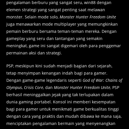
pengalaman berburu yang sangat seru,
win88
dengan
elemen strategi yang sangat penting saat melawan
monster. Selain mode solo,
Monster Hunter Freedom Unite
juga menawarkan mode multiplayer yang memungkinkan
pemain berburu bersama teman-teman mereka. Dengan
gameplay yang seru dan tantangan yang semakin
meningkat, game ini sangat digemari oleh para penggemar
permainan aksi dan strategi.
PSP, meskipun kini sudah menjadi bagian dari sejarah,
tetap menyimpan kenangan indah bagi para gamer.
Dengan game-game legendaris seperti
God of War: Chains of
Olympus
,
Crisis Core
, dan
Monster Hunter Freedom Unite
, PSP
berhasil meninggalkan jejak yang tak terlupakan dalam
dunia gaming portabel. Konsol ini memberi kesempatan
bagi para gamer untuk menikmati game berkualitas tinggi
dengan cara yang praktis dan mudah dibawa ke mana saja,
menciptakan pengalaman bermain yang menyenangkan