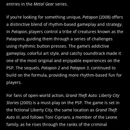
entries in the
Metal Gear
series.
If you’re looking for something unique,
Patapon
(2008) offers
a distinctive blend of rhythm-based gameplay and strategy.
In
Patapon
, players control a tribe of creatures known as the
Patapons, guiding them through a series of challenges
using rhythmic button presses. The game’s addictive
gameplay, colorful art style, and catchy soundtrack made it
one of the most original and enjoyable experiences on the
PSP. The sequels,
Patapon 2
and
Patapon 3
, continued to
build on the formula, providing more rhythm-based fun for
players.
For fans of open-world action,
Grand Theft Auto: Liberty City
Stories
(2005) is a must-play on the PSP. The game is set in
the fictional Liberty City, the same location as
Grand Theft
Auto III
, and follows Toni Cipriani, a member of the Leone
family, as he rises through the ranks of the criminal