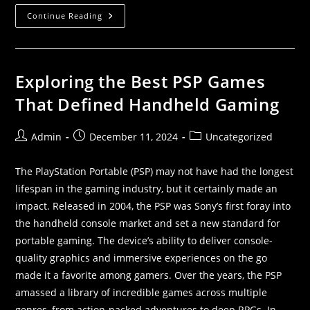
Continue Reading
Exploring the Best PSP Games
That Defined Handheld Gaming
Admin
December 11, 2024
Uncategorized
The PlayStation Portable (PSP) may not have had the longest
lifespan in the gaming industry, but it certainly made an
impact. Released in 2004, the PSP was Sony’s first foray into
the handheld console market and set a new standard for
portable gaming. The device’s ability to deliver console-
quality graphics and immersive experiences on the go
made it a favorite among gamers. Over the years, the PSP
amassed a library of incredible games across multiple
genres, from action-packed adventures to deep RPGs. In