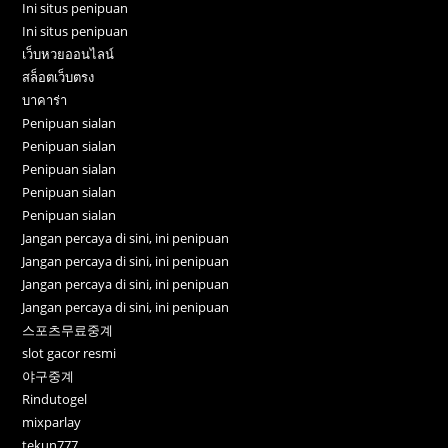
Ini situs penipuan
Ini situs penipuan
เว็บหวยออนไลน์
สล็อตเว็บตรง
บาคาร่า
Penipuan sialan
Penipuan sialan
Penipuan sialan
Penipuan sialan
Penipuan sialan
Jangan percaya di sini, ini penipuan
Jangan percaya di sini, ini penipuan
Jangan percaya di sini, ini penipuan
Jangan percaya di sini, ini penipuan
스포츠무료중계
slot gacor resmi
야구중계
Rindutogel
mixparlay
tekun777