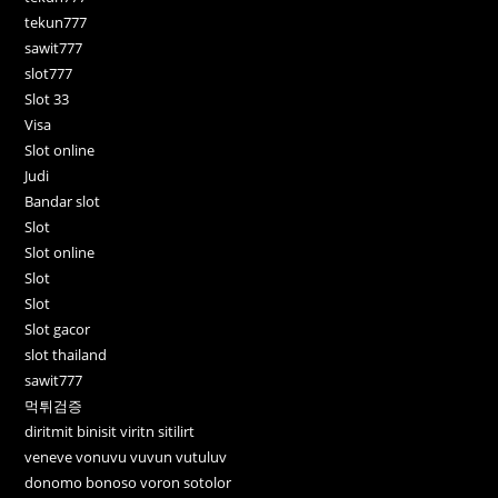
tekun777
sawit777
slot777
Slot 33
Visa
Slot online
Judi
Bandar slot
Slot
Slot online
Slot
Slot
Slot gacor
slot thailand
sawit777
먹튀검증
diritmit binisit viritn sitilirt
veneve vonuvu vuvun vutuluv
donomo bonoso voron sotolor