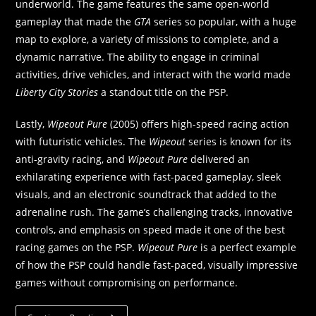
underworld. The game features the same open-world
gameplay that made the
GTA
series so popular, with a huge
map to explore, a variety of missions to complete, and a
dynamic narrative. The ability to engage in criminal
activities, drive vehicles, and interact with the world made
Liberty City Stories
a standout title on the PSP.
Lastly,
Wipeout Pure
(2005) offers high-speed racing action
with futuristic vehicles. The
Wipeout
series is known for its
anti-gravity racing, and
Wipeout Pure
delivered an
exhilarating experience with fast-paced gameplay, sleek
visuals, and an electronic soundtrack that added to the
adrenaline rush. The game’s challenging tracks, innovative
controls, and emphasis on speed made it one of the best
racing games on the PSP.
Wipeout Pure
is a perfect example
of how the PSP could handle fast-paced, visually impressive
games without compromising on performance.