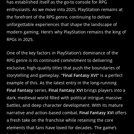
has established itself as the go-to console for RPG
enthusiasts. As we move into 2025, PlayStation remains at
the forefront of the RPG genre, continuing to deliver
unforgettable experiences that shape the landscape of
modern gaming. Here’s why PlayStation remains the king of
RPGs in 2025.
One of the key factors in PlayStation’s dominance of the
RPG genre is its continued commitment to delivering
exclusive, high-quality titles that push the boundaries of
storytelling and gameplay.
“Final Fantasy XVI”
is a perfect
example of this. As the latest entry in the long-running
Final Fantasy
series,
Final Fantasy XVI
brings players into a
dark, medieval world filled with political intrigue, massive
battles, and deep character development. With its mature
narrative and action-based combat,
Final Fantasy XVI
offers
a fresh take on the franchise while retaining the core
elements that fans have loved for decades. The game’s