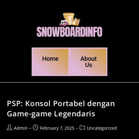
Home
About
Us
PSP: Konsol Portabel dengan
Game-game Legendaris
Admin
February 7, 2025
Uncategorized