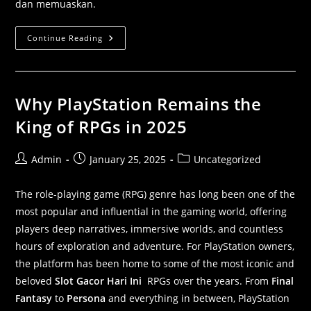
dan memuaskan.
Continue Reading
Why PlayStation Remains the
King of RPGs in 2025
Admin
January 25, 2025
Uncategorized
The role-playing game (RPG) genre has long been one of the
most popular and influential in the gaming world, offering
players deep narratives, immersive worlds, and countless
hours of exploration and adventure. For PlayStation owners,
the platform has been home to some of the most iconic and
beloved
Slot Gacor Hari Ini
RPGs over the years. From
Final
Fantasy
to
Persona
and everything in between, PlayStation